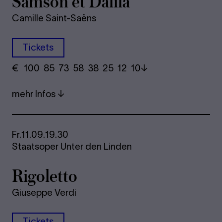
Sam­son et Da­li­la
Camille Saint-Saëns
Tickets
€
​ 100 85 73​ 58 38 25​ 12 10
mehr Infos
Fr.
11.09.
19.30
Staatsoper Unter den Linden
Ri­go­let­to
Giuseppe Verdi
Tickets