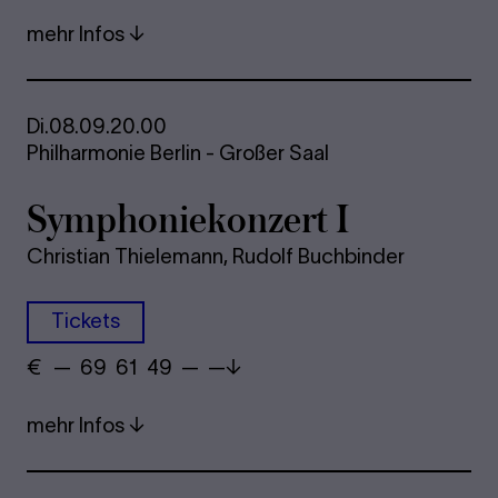
mehr Infos
Di.
08.09.
20.00
Philharmonie Berlin - Großer Saal
Sym­pho­nie­kon­zert I
Christian Thielemann, Rudolf Buchbinder
Tickets
€
​ — 69 61​ 49 — —
mehr Infos