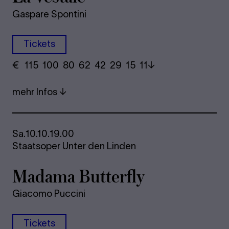
Gaspare Spontini
Tickets
€
​ 115 100 80​ 62 42 29​ 15 11
mehr Infos
Sa.
10.10.
19.00
Staatsoper Unter den Linden
Ma­dama But­ter­fly
Giacomo Puccini
Tickets