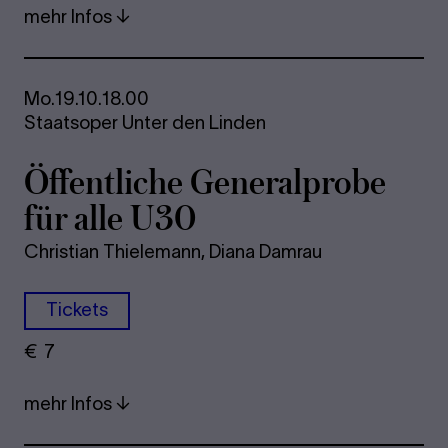
mehr Infos
Mo.
19.10.
18.00
Staatsoper Unter den Linden
Öf­fent­li­che Ge­ne­ral­pro­be
für alle U30
Christian Thielemann, Diana Damrau
Tickets
€
​ 7
mehr Infos