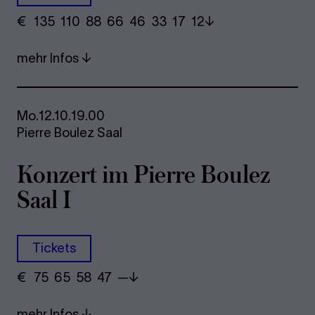
€
​ 135 110 88​ 66 46 33​ 17 12
mehr Infos
Mo.
12.10.
19.00
Pierre Boulez Saal
Kon­zert im Pierre Bou­lez
Saal I
Tickets
€
​ 75 65 58​ 47 —
mehr Infos