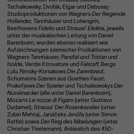
Tschaikowsky, Dvořák, Elgar und Debussy.
Studioproduktionen von Wagners
Der fliegende
Hollander, Tannhäuser
und
Lohengrin
,
Beethovens
Fidelio
und Strauss’
Elektra
, jeweils
unter der musikalischen Leitung von Daniel
Barenboim, wurden ebenso realisiert wie
Aufzeichnungen szenischer Produktionen von
Wagners
Tannhäuser, Parsifal
und
Tristan und
Isolde
, Verdis
Il trovatore
und
Falstaff
, Bergs
Lulu
, Rimsky-Korsakows
Die Zarenbraut
,
Schumanns
Szenen aus Goethes Faust
,
Prokofjews
Der Spieler
und Tschaikowskys
Der
Nussknacker
(alle unter Daniel Barenboim),
Mozarts
Le nozze di Figaro
(unter Gustavo
Dudamel), Strauss’
Der Rosenkavalier
(unter
Zubin Mehta), Janáčeks
Jenůfa
(unter Simon
Rattle) sowie
Der Ring des Nibelungen
(unter
Christian Thielemann). Anlässlich des 450-