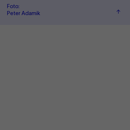
Foto:
Zum
Peter Adamik
Seite
sprin