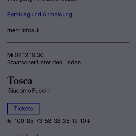
Be­ra­tung und An­mel­dung
mehr Infos
Mi.
02.12.
19.30
Staatsoper Unter den Linden
Tosca
Giacomo Puccini
Tickets
€
​ 100 85 73​ 58 38 25​ 12 10