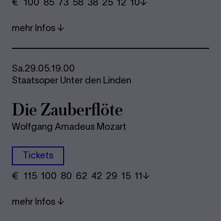
€
​ 100 85 73​ 58 38 25​ 12 10
mehr Infos
Sa.
29.05.
19.00
Staatsoper Unter den Linden
Die Zau­ber­flö­te
Wolfgang Amadeus Mozart
Tickets
€
​ 115 100 80​ 62 42 29​ 15 11
mehr Infos