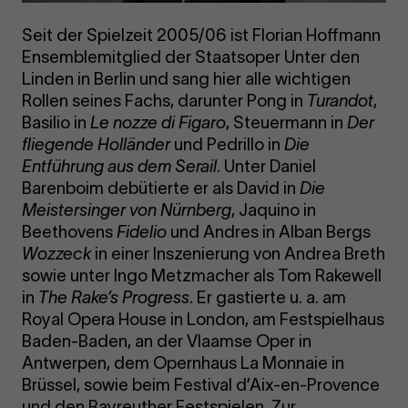
Seit der Spielzeit 2005/06 ist Florian Hoffmann
Ensemblemitglied der Staatsoper Unter den
Linden in Berlin und sang hier alle wichtigen
Rollen seines Fachs, darunter Pong in
Turandot
,
Basilio in
Le nozze di Figaro
, Steuermann in
Der
fliegende Holländer
und Pedrillo in
Die
Entführung aus dem Serail
. Unter Daniel
Barenboim debütierte er als David in
Die
Meistersinger von Nürnberg
, Jaquino in
Beethovens
Fidelio
und Andres in Alban Bergs
Wozzeck
in einer Inszenierung von Andrea Breth
sowie unter Ingo Metzmacher als Tom Rakewell
in
The Rake’s Progress
. Er gastierte u. a. am
Royal Opera House in London, am Festspielhaus
Baden-Baden, an der Vlaamse Oper in
Antwerpen, dem Opernhaus La Monnaie in
Brüssel, sowie beim Festival d’Aix-en-Provence
und den Bayreuther Festspielen. Zur