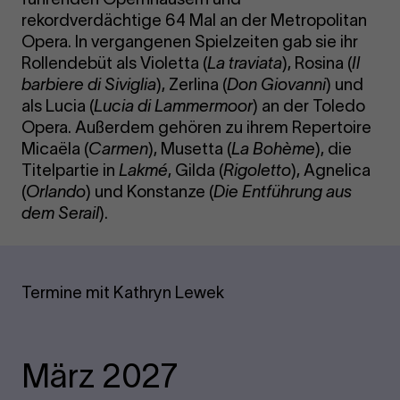
rekordverdächtige 64 Mal an der Metropolitan
Opera. In vergangenen Spielzeiten gab sie ihr
Rollendebüt als Violetta (
La traviata
), Rosina (
Il
barbiere di Siviglia
), Zerlina (
Don Giovanni
) und
als Lucia (
Lucia di Lammermoor
) an der Toledo
Opera. Außerdem gehören zu ihrem Repertoire
Micaëla (
Carmen
), Musetta (
La Bohème
), die
Titelpartie in
Lakmé
, Gilda (
Rigoletto
), Agnelica
(
Orlando
) und Konstanze (
Die Entführung aus
dem Serail
).
Termine mit Kathryn Lewek
März 2027