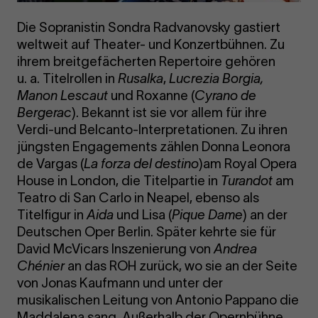
Die Sopranistin Sondra Radvanovsky gastiert
weltweit auf Theater- und Konzertbühnen. Zu
ihrem breitgefächerten Repertoire gehören
u. a. Titelrollen in
Rusalka
,
Lucrezia Borgia,
Manon Lescaut
und Roxanne (
Cyrano de
Bergerac
). Bekannt ist sie vor allem für ihre
Verdi-und Belcanto-Interpretationen. Zu ihren
jüngsten Engagements zählen Donna Leonora
de Vargas (
La forza del destino
)am Royal Opera
House in London, die Titelpartie in
Turandot
am
Teatro di San Carlo in Neapel, ebenso als
Titelfigur in
Aida
und Lisa (
Pique Dame
) an der
Deutschen Oper Berlin. Später kehrte sie für
David McVicars Inszenierung von
Andrea
Chénier
an das ROH zurück, wo sie an der Seite
von Jonas Kaufmann und unter der
musikalischen Leitung von Antonio Pappano die
Maddalena sang. Außerhalb der Opernbühne