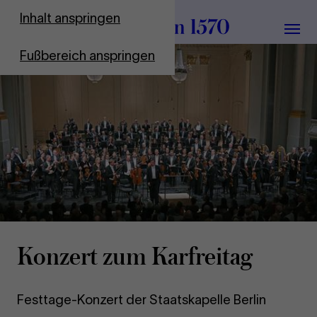
Zur Startseite
Inhalt anspringen
Menü
Fußbereich anspringen
Kon­zert zum Kar­frei­tag
Festtage-Konzert der Staatskapelle Berlin