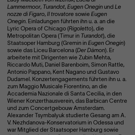
Lammermoor
,
Turandot
,
Eugen Onegin
und
Le
nozze di Figaro
,
Il trovatore
sowie
Eugen
Onegin
. Einladungen führten ihn u. a. an die
Lyric Opera of Chicago (
Rigoletto
), die
Metropolitan Opera (Timur in
Turandot
), die
Staatsoper Hamburg (Gremin in
Eugen Onegin
)
sowie das Liceu Barcelona (
Der Dämon
). Er
arbeitete mit Dirigenten wie Zubin Mehta,
Riccardo Muti, Daniel Barenboim, Simon Rattle,
Antonio Pappano, Kent Nagano und Gustavo
Dudamel. Konzertengagements führten ihn u. a.
zum Maggio Musicale Fiorentino, an die
Accademia Nazionale di Santa Cecilia, in den
Wiener Konzerthausverein, das Barbican Centre
und zum Concertgebouw Amsterdam.
Alexander Tsymbalyuk studierte Gesang am A.
V. Nezhdanova-Konservatorium in Odessa und
war Mitglied der Staatsoper Hamburg sowie