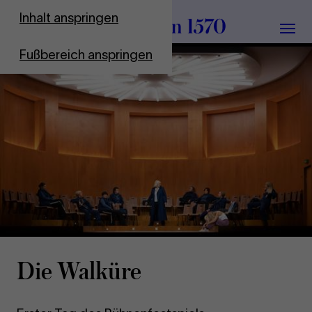
Zur Startseite
Inhalt anspringen
Menü
Fußbereich anspringen
Die Walküre