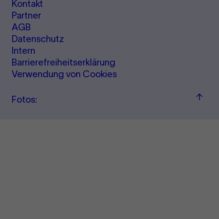
Kontakt
Partner
AGB
Datenschutz
Intern
Barrierefreiheitserklärung
Verwendung von Cookies
Zu
Fotos:
"Term
&amp
Ticke
sprin