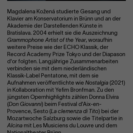
Magdalena Kožená studierte Gesang und
Klavier am Konservatorium in Brünn und an der
Akademie der Darstellenden Künste in
Bratislava. 2004 erhielt sie die Auszeichnung
Grammophone Artist of the Year
, woraufhin
weitere Preise wie der ECHO Klassik, der
Record Academy Prize Tokyo und der Diapason
d'or folgten. Langjährige Zusammenarbeiten
verbinden sie mit dem niederländischen
Klassik-Label Pentatone, mit dem sie
Aufnahmen veröffentlichte wie
Nostalgia
(2021)
in Kollaboration mit Yefim Bronfman. Zu den
jüngsten Opernhighlights zählen Donna Elvira
(
Don Giovanni
) beim Festival d’Aix-en-
Provence, Sesto (
La clemenza di Tito
) bei der
Mozartwoche Salzburg sowie die Titelpartie in
Alcina
mit Les Musiciens du Louvre und dem
Nationaltheater Brünn.