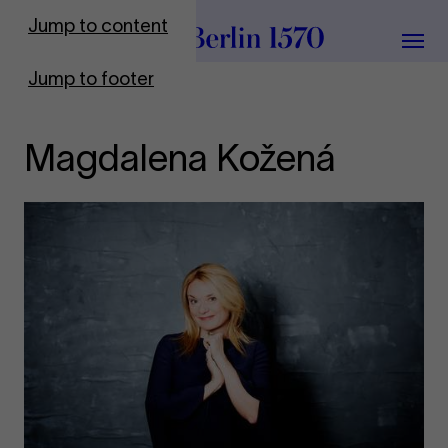
To Frontpage
Jump to content
Grou
Jump to footer
Magdalena Kožená