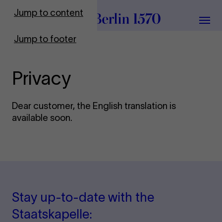
To Frontpage
Jump to content
Grou
Jump to footer
Privacy
Dear customer, the English translation is
available soon.
Stay up-to-date with the
Staatskapelle: