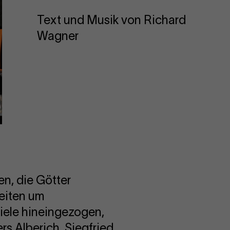
Text und Musik von Richard
Wagner
en, die Götter
eiten um
iele hineingezogen,
rs Alberich. Siegfried