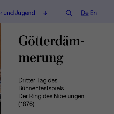
Deutsch
English
r und Jugend
De
En
Suche
Mehr
Göt­ter­däm­
me­rung
Dritter Tag des
Bühnenfestspiels
Der Ring des Nibelungen
(1876)