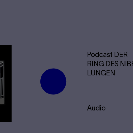
Pod­cast DER
RING DES NI­B
LUN­GEN
Audio