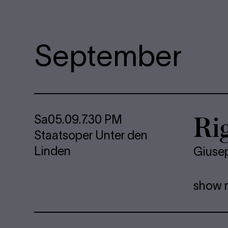
September
Rig
Sa
05.09.
7.30 PM
Staatsoper Unter den
Linden
Giuse
show 