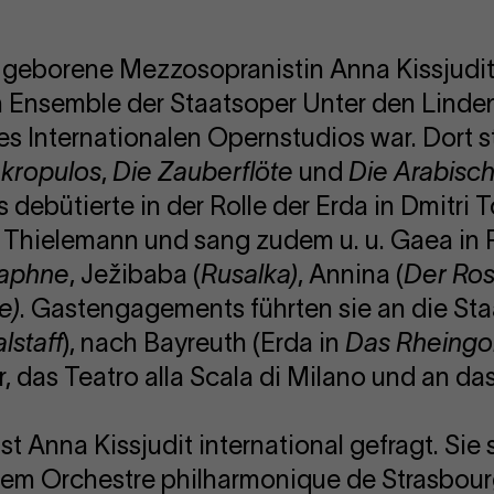
 geborene Mezzosopranistin Anna Kissjudit 
m Ensemble der Staatsoper Unter den Linde
s Internationalen Opernstudios war. Dort sta
kropulos
,
Die Zauberflöte
und
Die Arabisc
 debütierte in der Rolle der Erda in Dmitri
n Thielemann und sang zudem u. u. Gaea in 
aphne
, Ježibaba (
Rusalka
)
, Annina (
Der Ros
te
)
. Gastengagements führten sie an die S
alstaff
), nach Bayreuth (Erda in
Das Rheingo
, das Teatro alla Scala di Milano und an da
t Anna Kissjudit international gefragt. Sie
dem Orchestre philharmonique de Strasbo