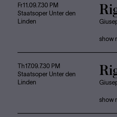
Rig
Fr
11.09.
7.30 PM
Staatsoper Unter den
Linden
Giuse
show 
Rig
Th
17.09.
7.30 PM
Staatsoper Unter den
Linden
Giuse
show 