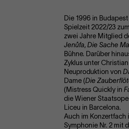
Die 1996 in Budapest
Spielzeit 2022/23 zu
zwei Jahre Mitglied de
Jenůfa
,
Die Sache Ma
Bühne. Darüber hinaus
Zyklus unter Christia
Neuproduktion von
D
Dame (
Die Zauberflö
(Mistress Quickly in
F
die Wiener Staatsoper
Liceu in Barcelona.
Auch im Konzertfach is
Symphonie Nr. 2 mit 