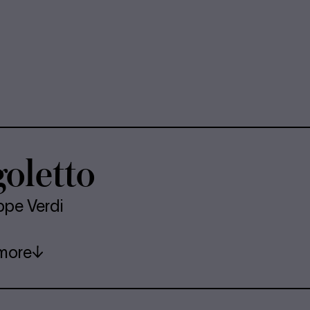
o­letto
ppe Verdi
more