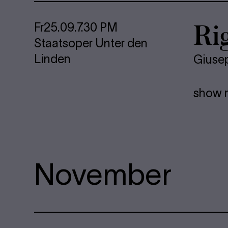
Rig
Fr
25.09.
7.30 PM
Staatsoper Unter den
Linden
Giuse
show 
November