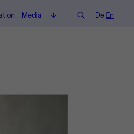
Deutsch
English
ation
Media
De
En
Search
Mehr