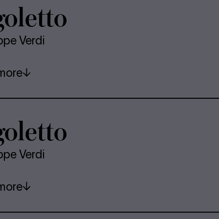
o­letto
ppe Verdi
more
o­letto
ppe Verdi
more