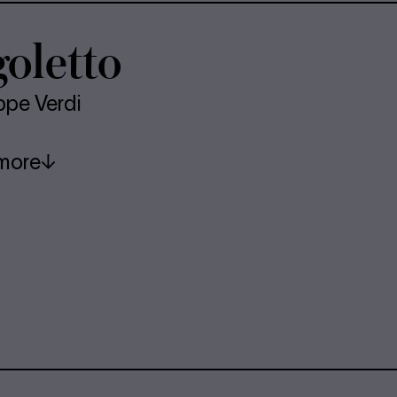
o­letto
ppe Verdi
more