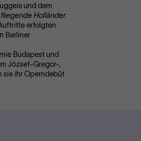
Guggeis und dem
 fliegende Holländer
uftritte erfolgten
 Berliner
demie Budapest und
im József-Gregor-,
sie ihr Operndebüt