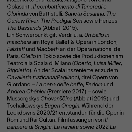
Colasanti,
Il combattimento di Tancredi e
Clorinda
von Battistelli,
Sancta Susanna
,
The
Curlew River
,
The Prodigal Son
sowie Henzes
The Bassarids
(Abbiati 2015).
Ein Schwerpunkt gilt Verdi: u. a.
Un ballo in
maschera
am Royal Ballet & Opera in London,
Falstaff
und
Macbeth
an der Opéra national de
Paris,
Otello
in Tokio sowie die Produktionen am
Teatro alla Scala di Milano (
Oberto
,
Luisa Miller
,
Rigoletto
). An der Scala inszenierte er zudem
Cavalleria rusticana/Pagliacci
, drei Opern von
Giordano –
La cena delle beffe
,
Fedora
und
Andrea Chénier
(Premiere 2017) – sowie
Mussorgskys
Chovanščina
(Abbiati 2019) und
Tschaikowskys
Eugen Onegin
. Während der
Lockdowns 2020/21 entstanden für die Oper in
Rom und Rai Cultura Filmfassungen von
Il
barbiere di Siviglia
,
La traviata
sowie 2022
La