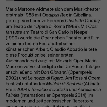
Mario Martone widmete sich dem Musiktheater
erstmals 1988 mit
Oedipus Rex
in Gibellina,
gefolgt von Lorenzo Ferreros
Charlotte Corday
am Teatro dell’Opera di Roma (1989). Mit
Così
fan tutte
am Teatro di San Carlo in Neapel
(1999) wurde die Oper neben Theater und Film
zu einem festen Bestandteil seiner
künstlerischen Arbeit. Claudio Abbado leitete
diese Produktion bei seiner ersten
Auseinandersetzung mit Mozarts Oper. Mario
Martone vervollständigte die Da-Ponte-Trilogie
anschließend mit
Don Giovanni
(Opernpreis
2002) und
Le nozze di Figaro
. Am Rossini Opera
Festival entstanden
Matilde di Shabran
(Abbiati-
Preis 2004),
Torvaldo e Dorliska
und
Aureliano in
Palmira
(Internationaler Opernpreis 2014). Im
modernen und zeitgenössischen Repertoire
inszenierte er u. a.
Lulu
,
Antigone
von Silvia