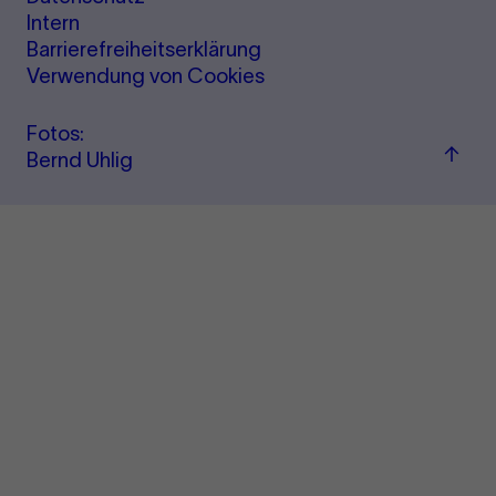
Intern
Barrierefreiheitserklärung
Verwendung von Cookies
Fotos:
Zu
Bernd Uhlig
"Term
&amp
Ticke
sprin