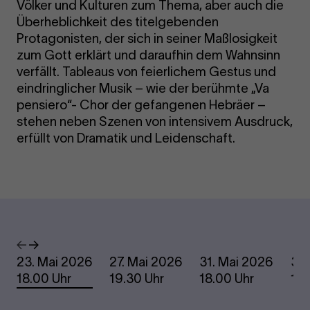
Völker und Kulturen zum Thema, aber auch die
Überheblichkeit des titelgebenden
Protagonisten, der sich in seiner Maßlosigkeit
zum Gott erklärt und daraufhin dem Wahnsinn
verfällt. Tableaus von feierlichem Gestus und
eindringlicher Musik – wie der berühmte „Va
pensiero“- Chor der gefangenen Hebräer –
stehen neben Szenen von intensivem Ausdruck,
erfüllt von Dramatik und Leidenschaft.
Termine
Vorheriges
Nächstes
23. Mai 2026
27. Mai 2026
31. Mai 2026
3. 
18.00 Uhr
19.30 Uhr
18.00 Uhr
19.