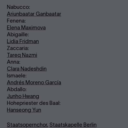
Nabucco:
Ariunbaatar Ganbaatar
Fenena:
Elena Maximova
Abigaille:
Lidia Fridman
Zaccaria:
Tareq Nazmi
Anna:
Clara Nadeshdin
Ismaele:
Andrés Moreno García
Abdallo:
Junho Hwang
Hohepriester des Baal:
Hanseong Yun
Staatsopernchor
,
Staatskapelle Berlin