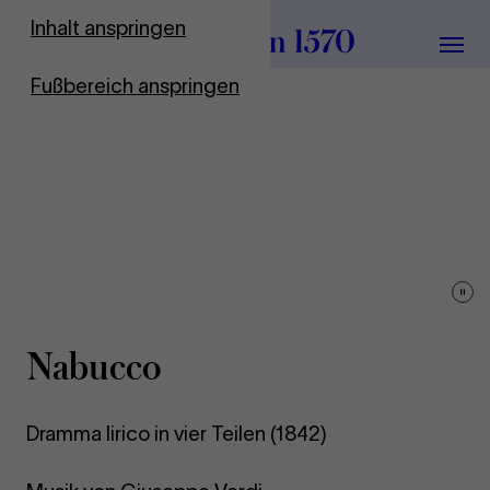
Zur Startseite
Inhalt anspringen
Menü
Fußbereich anspringen
Vid
pau
Nabucco
Dramma lirico in vier Teilen (1842)