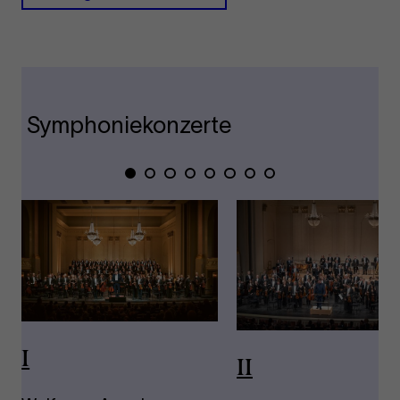
Symphoniekonzerte
Zeige
Zeige
Zeige
Zeige
Zeige
Zeige
Zeige
Zeige
Folie
Folie
Folie
Folie
Folie
Folie
Folie
Folie
1
2
3
4
5
6
7
8
I
II