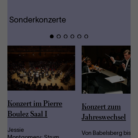
Sonderkonzerte
Zeige
Zeige
Zeige
Zeige
Zeige
Zeige
Folie
Folie
Folie
Folie
Folie
Folie
1
2
3
4
5
6
Konzert im Pierre
Konzert zum
Boulez Saal I
Jahreswechsel
Jessie
Von Babelsberg bis
Montgomery:
Strum