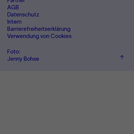
Partner
AGB
Datenschutz
Intern
Barrierefreiheitserklärung
Verwendung von Cookies
Foto:
Zu
Jenny Bohse
"Term
&amp
Ticke
sprin