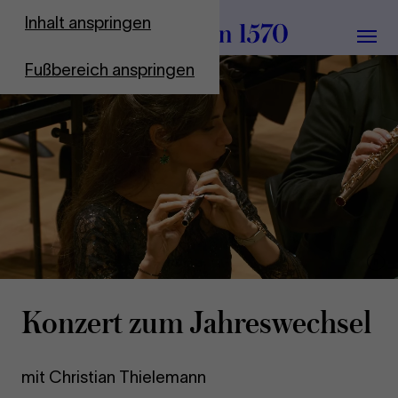
Zur Startseite
Inhalt anspringen
Menü
Fußbereich anspringen
Vid
pau
Kon­zert zum Jah­res­wech­sel
mit Christian Thielemann