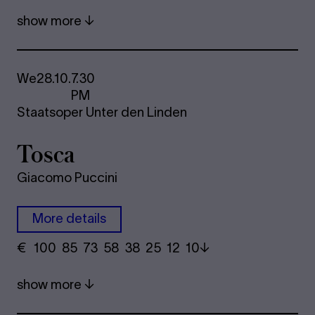
show more
We
28.10.
7.30
PM
Staatsoper Unter den Linden
Tosca
Giacomo Puccini
More details
€
​ 100 85 73​ 58 38 25​ 12 10
show more