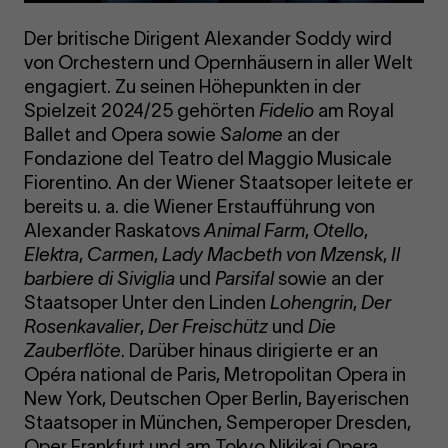
Der britische Dirigent Alexander Soddy wird
von Orchestern und Opernhäusern in aller Welt
engagiert. Zu seinen Höhepunkten in der
Spielzeit 2024/25 gehörten
Fidelio
am Royal
Ballet and Opera sowie
Salome
an der
Fondazione del Teatro del Maggio Musicale
Fiorentino. An der Wiener Staatsoper leitete er
bereits u. a. die Wiener Erstaufführung von
Alexander Raskatovs
Animal Farm
,
Otello
,
Elektra
,
Carmen
,
Lady Macbeth von Mzensk
,
Il
barbiere di Siviglia
und
Parsifal
sowie an der
Staatsoper Unter den Linden
Lohengrin
,
Der
Rosenkavalier
,
Der Freischütz
und
Die
Zauberflöte
. Darüber hinaus dirigierte er an
Opéra national de Paris, Metropolitan Opera in
New York, Deutschen Oper Berlin, Bayerischen
Staatsoper in München, Semperoper Dresden,
Oper Frankfurt und am Tokyo Nikikai Opera