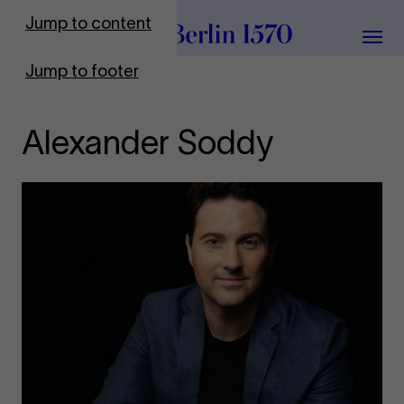
To Frontpage
Jump to content
Grou
Jump to footer
Alexander Soddy