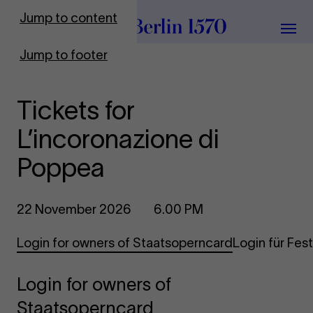
To Frontpage
Jump to content
Grou
Jump to footer
Tickets for
L’incoronazione di
Poppea
22 November 2026
6.00 PM
Login for owners of Staatsoperncard
Login für Fe
Login for owners of
Staatsoperncard