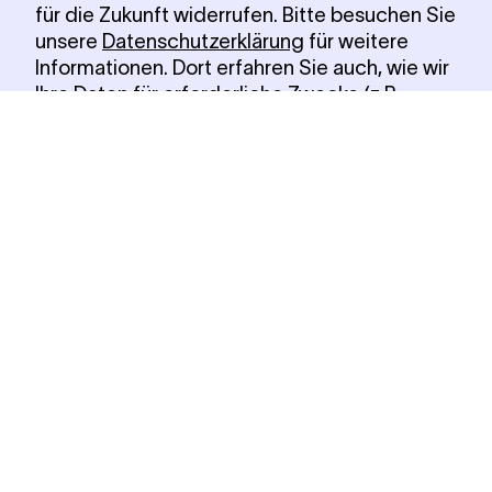
für die Zukunft widerrufen. Bitte besuchen Sie
unsere
Datenschutzerklärung
für weitere
Informationen. Dort erfahren Sie auch, wie wir
Ihre Daten für erforderliche Zwecke (z.B.
Sicherheit, Warenkorbfunktion, Anmeldung)
verwenden. Über den Button »Einstellungen
verwalten« können Sie auswählen, welche
Technologien Sie zulassen wollen und ob Sie
sich externe Inhalte z.B. von
Videoplattformen anzeigen lassen möchten.
Alle Cookies akzeptieren
Notwendige Cookies verwenden
Einstellungen verwalten