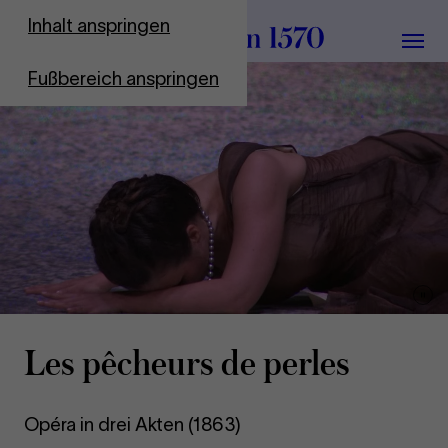
Zur Startseite
Inhalt anspringen
Menü
Fußbereich anspringen
Vid
pau
Les pêcheurs de perles
Opéra in drei Akten (1863)