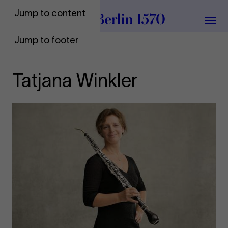
To Frontpage
Jump to content
Grou
Jump to footer
Tatjana Winkler