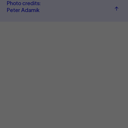
Photo credits:
Back
Peter Adamik
to
top