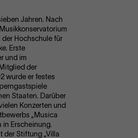
n sieben Jahren. Nach
m Musikkonservatorium
n der Hochschule für
e. Erste
r und im
Mitglied der
02 wurde er festes
Operngastspiele
chen Staaten. Darüber
 vielen Konzerten und
ettbewerbs „Musica
n in Erscheinung.
der Stiftung „Villa