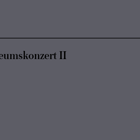
­ums­kon­zert II