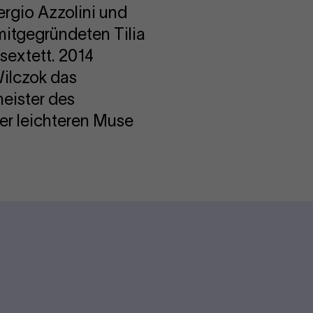
ergio Azzolini und
mitgegründeten Tilia
hsextett. 2014
ilczok das
meister des
der leichteren Muse