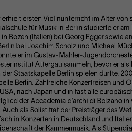
 erhielt ersten Violinunterricht im Alter vo
lschule für Musik in Berlin studierte er a
in Bozen (Italien) bei Georg Egger sowie a
Berlin bei Joachim Scholz und Michael Mück
onnte er im Gustav-Mahler-Jugendorcheste
sterinstitut Attergau sammeln, bevor er als 
der Staatskapelle Berlin spielen durfte. 20
pelle Berlin. Zahlreiche Konzertreisen und 
ie USA, nach Japan und in fast alle europäis
Mitglied der Accademia d’archi di Bolzano in
Auch als Solist trat der Preisträger des W
fach in Konzerten in Deutschland und Italie
idenschaft der Kammermusik. Als Stipendiat 