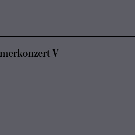
mer­kon­zert V