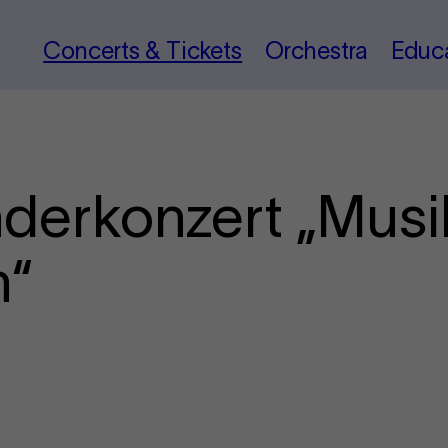
Concerts & Tickets
Orchestra
Educ
nderkonzert „Musi
n“