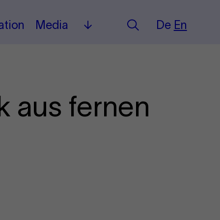
Deutsch
English
ation
Media
De
En
Search
Mehr
k aus fernen