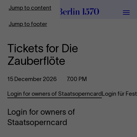
To Frontpage
Jump to content
Grou
Jump to footer
Tickets for Die
Zauberflöte
15 December 2026
7.00 PM
Login for owners of Staatsoperncard
Login für Fe
Login for owners of
Staatsoperncard