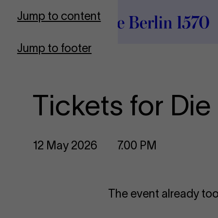
To Frontpage
Jump to content
Jump to footer
Tickets for Di
12 May 2026
7.00 PM
The event already too