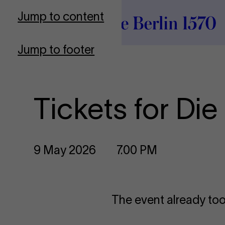
To Frontpage
Jump to content
Jump to footer
Tickets for Di
9 May 2026
7.00 PM
The event already too