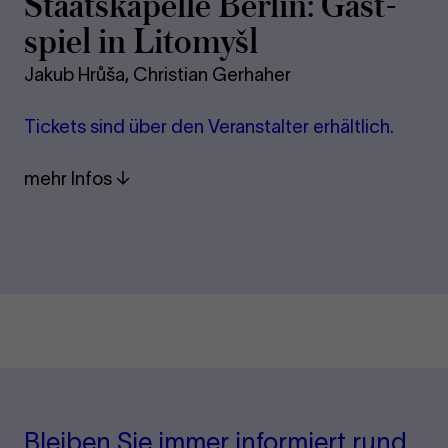
Staats­ka­pel­le Ber­lin: Gast­
spiel in Li­to­myšl
Jakub Hrůša, Christian Gerhaher
Ti­ckets sind über den Ver­an­stal­ter er­hält­lich.
mehr Infos
Bleiben Sie immer informiert rund