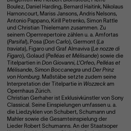
Boulez, Daniel Harding, Bernard Haitink, Nikolaus
Harnoncourt, Mariss Jansons, Andris Nelsons,
Antonio Pappano, Kirill Petrenko, Simon Rattle
und Christian Thielemann zusammen. Zu
seinem Opernrepertoire zählen u. a. Amfortas
(
Parsifal
), Posa (
Don Carlo
), Germont (
La
traviata
), Figaro und Graf Almaviva (
Le nozze di
Figaro
), Golaud (
Pelléas et Mélisande
) sowie die
Titelpartien in
Don Giovanni
,
L’Orfeo
,
Pelléas et
Mélisande
,
Simon Boccanegra
und
Der Prinz
von Homburg
. Maßstäbe setzte zudem seine
Interpretation der Titelpartie in
Wozzeck
am
Opernhaus Zürich.
Christian Gerhaher ist Exklusivkünstler von Sony
Classical. Seine Einspielungen umfassen u. a.
die Liedzyklen von Schubert, Schumann und
Mahler sowie die Gesamteinspielung der
Lieder Robert Schumanns. An der Staatsoper