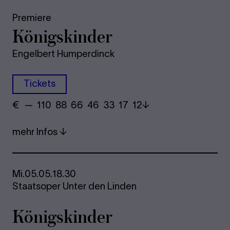
Premiere
Kö­nigs­kin­der
Engelbert Humperdinck
Tickets
€
​ — 110 88​ 66 46 33​ 17 12
mehr Infos
Mi.
05.05.
18.30
Staatsoper Unter den Linden
Kö­nigs­kin­der