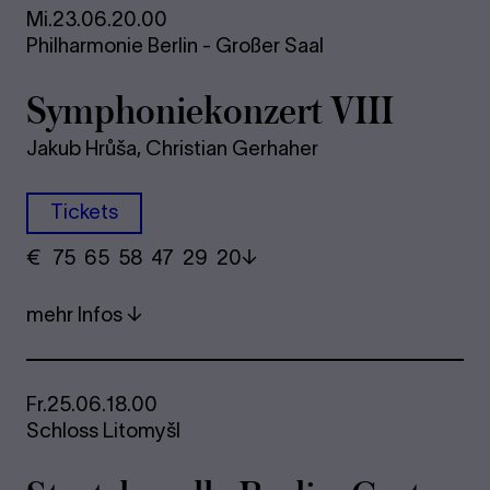
Mi.
23.06.
20.00
Philharmonie Berlin - Großer Saal
Sym­pho­nie­kon­zert VIII
Jakub Hrůša, Christian Gerhaher
Tickets
€
​ 75 65 58​ 47 29 20
mehr Infos
Fr.
25.06.
18.00
Schloss Litomyšl