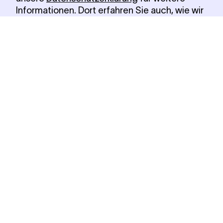
Informationen. Dort erfahren Sie auch, wie wir
Ihre Daten für erforderliche Zwecke (z.B.
Sicherheit, Warenkorbfunktion, Anmeldung)
verwenden. Über den Button »Einstellungen
verwalten« können Sie auswählen, welche
Technologien Sie zulassen wollen und ob Sie
sich externe Inhalte z.B. von
Videoplattformen anzeigen lassen möchten.
Alle Cookies akzeptieren
Notwendige Cookies verwenden
Einstellungen verwalten