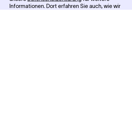
Informationen. Dort erfahren Sie auch, wie wir
Ihre Daten für erforderliche Zwecke (z.B.
Sicherheit, Warenkorbfunktion, Anmeldung)
verwenden. Über den Button »Einstellungen
verwalten« können Sie auswählen, welche
Technologien Sie zulassen wollen und ob Sie
sich externe Inhalte z.B. von
Videoplattformen anzeigen lassen möchten.
Alle Cookies akzeptieren
Notwendige Cookies verwenden
Einstellungen verwalten