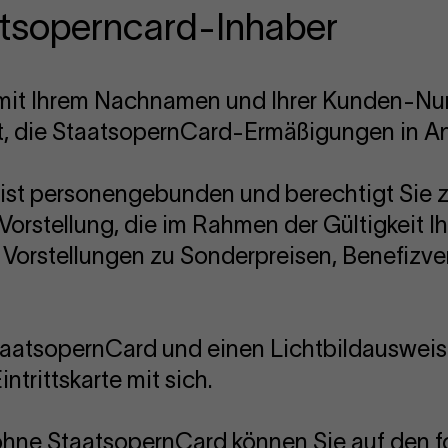
atsoperncard-Inhaber
h mit Ihrem Nachnamen und Ihrer Kunden-N
t, die StaatsopernCard-Ermäßigungen in A
ist personengebunden und berechtigt Sie 
Vorstellung, die im Rahmen der Gültigkeit Ih
bei Vorstellungen zu Sonderpreisen, Benefiz
StaatsopernCard und einen Lichtbildausweis
ntrittskarte mit sich.
ohne StaatsopernCard können Sie auf den f