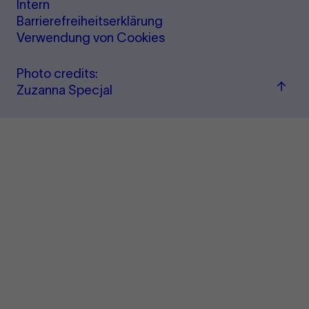
Intern
Barrierefreiheitserklärung
Verwendung von Cookies
Photo credits:
Jump
Zuzanna Specjal
back
to
"per
&amp
ticke