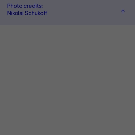
Photo credits:
Back
Nikolai Schukoff
to
top