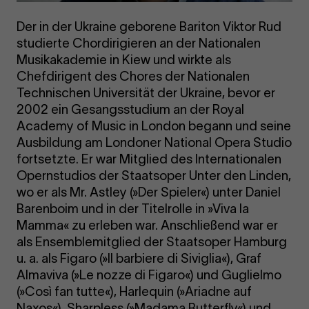
Der in der Ukraine geborene Bariton Viktor Rud
studierte Chordirigieren an der Nationalen
Musikakademie in Kiew und wirkte als
Chefdirigent des Chores der Nationalen
Technischen Universität der Ukraine, bevor er
2002 ein Gesangsstudium an der Royal
Academy of Music in London begann und seine
Ausbildung am Londoner National Opera Studio
fortsetzte. Er war Mitglied des Internationalen
Opernstudios der Staatsoper Unter den Linden,
wo er als Mr. Astley (»Der Spieler«) unter Daniel
Barenboim und in der Titelrolle in »Viva la
Mamma« zu erleben war. Anschließend war er
als Ensemblemitglied der Staatsoper Hamburg
u. a. als Figaro (»Il barbiere di Siviglia«), Graf
Almaviva (»Le nozze di Figaro«) und Guglielmo
(»Così fan tutte«), Harlequin (»Ariadne auf
Naxos«), Sharpless (»Madama Butterfly«) und