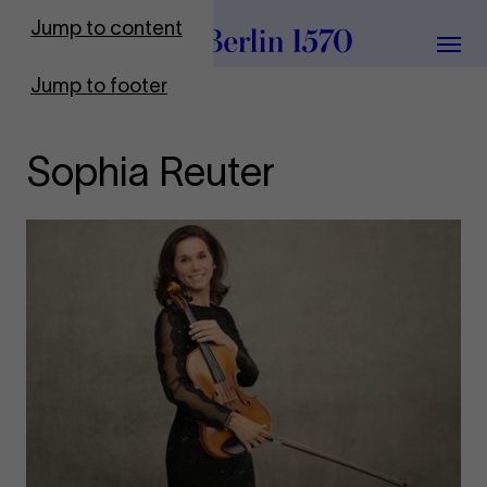
To Frontpage
Jump to content
Grou
Jump to footer
Sophia Reuter