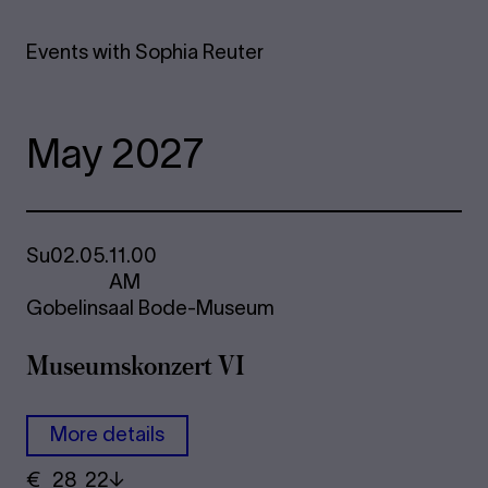
Events with Sophia Reuter
May 2027
Su
02.05.
11.00
AM
Gobelinsaal Bode-Museum
Mu­se­ums­kon­zert VI
More details
€
​ 28 22