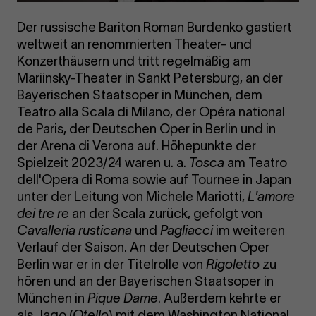
Der russische Bariton Roman Burdenko gastiert
weltweit an renommierten Theater- und
Konzerthäusern und tritt regelmäßig am
Mariinsky-Theater in Sankt Petersburg, an der
Bayerischen Staatsoper in München, dem
Teatro alla Scala di Milano, der Opéra national
de Paris, der Deutschen Oper in Berlin und in
der Arena di Verona auf. Höhepunkte der
Spielzeit 2023/24 waren u. a.
Tosca
am Teatro
dell'Opera di Roma sowie auf Tournee in Japan
unter der Leitung von Michele Mariotti,
L'amore
dei tre re
an der Scala zurück, gefolgt von
Cavalleria rusticana
und
Pagliacci
im weiteren
Verlauf der Saison. An der Deutschen Oper
Berlin war er in der Titelrolle von
Rigoletto
zu
hören und an der Bayerischen Staatsoper in
München in
Pique Dame
. Außerdem kehrte er
als Jago (
Otello
) mit dem Washington National