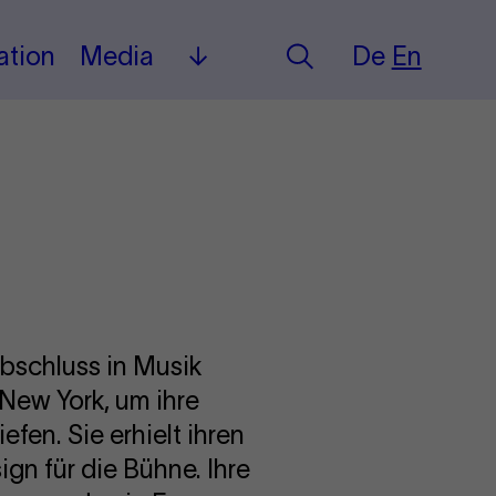
Deutsch
English
ation
Media
De
En
Search
Mehr
bschluss in Musik
 New York, um ihre
fen. Sie erhielt ihren
ign für die Bühne. Ihre