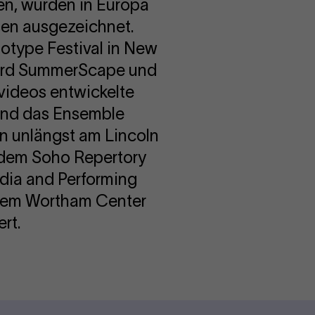
sen, wurden in Europa
isen ausgezeichnet.
otype Festival in New
Bard SummerScape und
videos entwickelte
t und das Ensemble
n unlängst am Lincoln
 dem Soho Repertory
dia and Performing
 dem Wortham Center
rt.