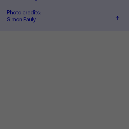
Photo credits:
Back
Simon Pauly
to
top