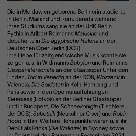
Die in Moldawien geborene Berlinerin studierte
in Berlin, Mailand und Rom. Bereits während
ihres Studiums sang sie an der UdK Berlin
Pythia in Aribert Reimanns
Melusine
und
debütierte in
Die ägyptische Helena
an der
Deutschen Oper Berlin (DOB).
Ihre Liebe für zeitgenössische Musik konnte sie
zeigen u. a. in Widmanns
Babylon
und Reimanns
Gespenstersonate
an der Staatsoper Unter den
Linden,
Tod in Venedig
an der DOB,
Wozzeck
in
Valencia,
Die Soldaten
in Köln, Hamburg und
Paris sowie in den Opernuraufführungen
Sleepless
(Eötvös) an der Berliner Staatsoper
und in Budapest,
Die Schneekönigin
(Tischlerei
der DOB),
Subotnik
(Neuköllner Oper) und
Robin
Hood
in Bari. Weitere Höhepunkte waren u. a. ihr
Debüt als Fricka (
Die Walküre
) in Sydney sowie
ihr Debüt bei den Bayreuther Festspielen 2024