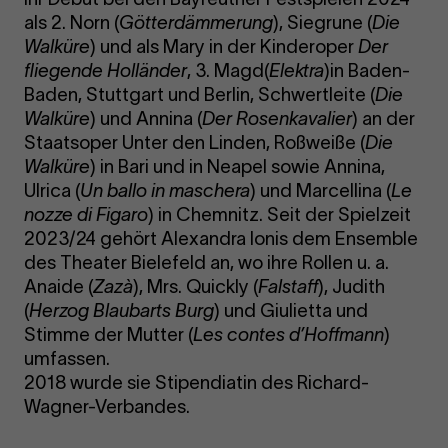
als 2. Norn (
Götterdämmerung
), Siegrune (
Die
Walküre
) und als Mary in der Kinderoper
Der
fliegende Holländer
, 3. Magd(
Elektra
)in Baden-
Baden, Stuttgart und Berlin, Schwertleite (
Die
Walküre
) und Annina (
Der Rosenkavalier
) an der
Staatsoper Unter den Linden, Roßweiße (
Die
Walküre
) in Bari und in Neapel sowie Annina,
Ulrica (
Un ballo in maschera
) und Marcellina (
Le
nozze di Figaro
) in Chemnitz. Seit der Spielzeit
2023/24 gehört Alexandra Ionis dem Ensemble
des Theater Bielefeld an, wo ihre Rollen u. a.
Anaide (
Zazà
), Mrs. Quickly (
Falstaff
), Judith
(
Herzog Blaubarts Burg
) und Giulietta und
Stimme der Mutter (
Les contes d’Hoffmann
)
umfassen.
2018 wurde sie Stipendiatin des Richard-
Wagner-Verbandes.