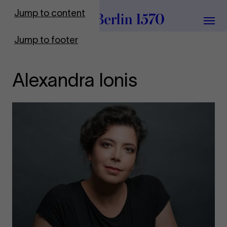
To Frontpage
Jump to content
Grou
Jump to footer
Alexandra Ionis