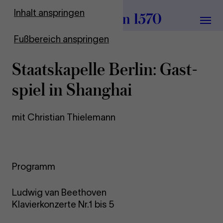
Zur Startseite
Inhalt anspringen
Menü
Fußbereich anspringen
Staats­ka­pel­le Ber­lin: Gast­
spiel in Shang­hai
mit Christian Thielemann
Programm
Ludwig van Beethoven
Klavierkonzerte Nr.1 bis 5