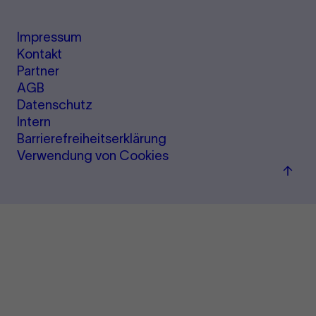
Impressum
Kontakt
Partner
AGB
Datenschutz
Intern
Barrierefreiheitserklärung
Verwendung von Cookies
Zu
"Term
&amp
Ticke
sprin