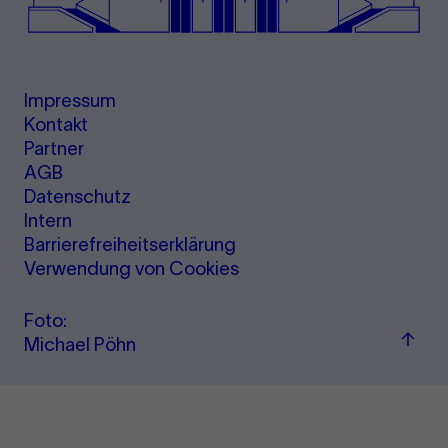
Impressum
Kontakt
Partner
AGB
Datenschutz
Intern
Barrierefreiheitserklärung
Verwendung von Cookies
Foto:
Zu
Michael Pöhn
"Term
&amp
Ticke
sprin