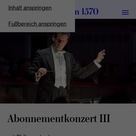
Zur Startseite
Inhalt anspringen
Menü
Fußbereich anspringen
Abon­ne­ment­kon­zert III