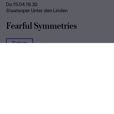
Do.
15.04.
19.30
Staatsoper Unter den Linden
Fearful Symmetries
Tickets
€
​ 67 57 45​ 33 20 16​ 9
Juni 2027
Sa.
05.06.
19.30