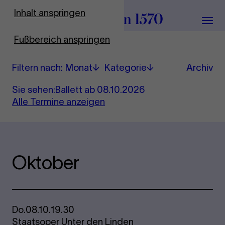
Zur Startseite
Inhalt anspringen
Menü
Fußbereich anspringen
(lädt Seite neu)
Filtern nach
:
Monat
Kategorie
Archiv
Sie sehen:
Ballett
ab
08.10.2026
Alle Termine anzeigen
Konzerte
&
Oktober
Tickets
Do.
08.10.
19.30
Staatsoper Unter den Linden