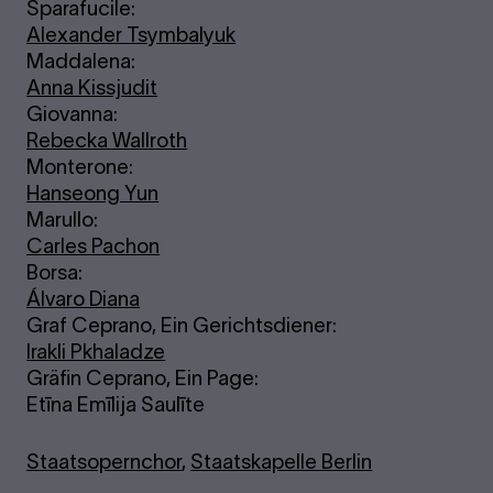
Sparafucile:
Alexander Tsymbalyuk
Maddalena:
Anna Kissjudit
Giovanna:
Rebecka Wallroth
Monterone:
Hanseong Yun
Marullo:
Carles Pachon
Borsa:
Álvaro Diana
Graf Ceprano, Ein Gerichtsdiener:
Irakli Pkhaladze
Gräfin Ceprano, Ein Page:
Etīna Emīlija Saulīte
Staatsopernchor
,
Staatskapelle Berlin