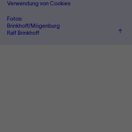
Verwendung von Cookies
Fotos:
Brinkhoff/Mögenburg
Zu
Ralf Brinkhoff
"Term
&amp
Ticke
sprin