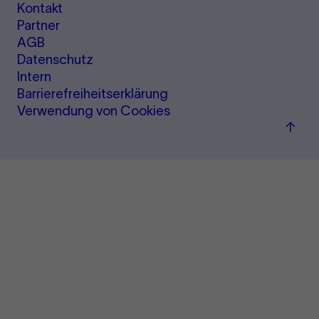
Kontakt
Partner
AGB
Datenschutz
Intern
Barrierefreiheitserklärung
Verwendung von Cookies
Zu
"Term
&amp
Ticke
sprin