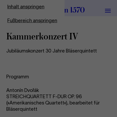
Zur Startseite
Inhalt anspringen
Menü
Fußbereich anspringen
Kam­mer­kon­zert IV
Jubiläumskonzert 30 Jahre Bläserquintett
Programm
Antonín Dvořák
STREICHQUARTETT F-DUR OP. 96
(»Amerikanisches Quartett«), bearbeitet für
Bläserquintett