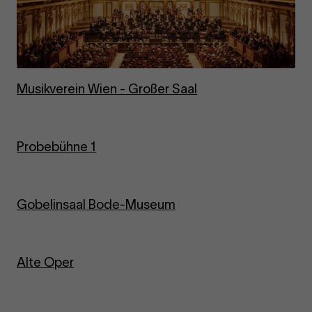
Mu­sik­ver­ein Wien - Gro­ßer Saal
Pro­be­büh­ne 1
Go­be­lin­saal Bode-​Museum
Alte Oper