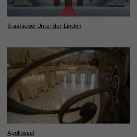
Staats­oper Unter den Lin­den
Apol­losaal