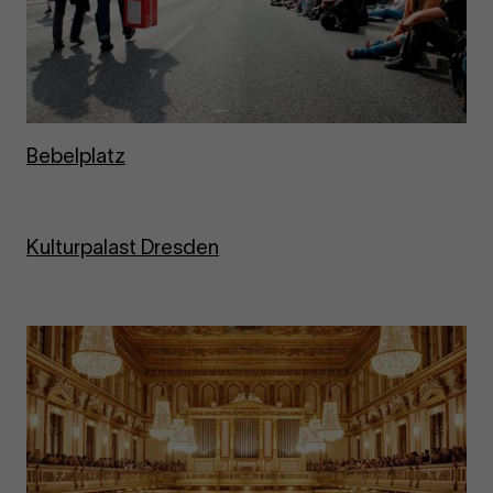
Be­bel­platz
Kul­tur­pa­last Dres­den