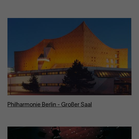
Phil­har­mo­nie Ber­lin - Gro­ßer Saal