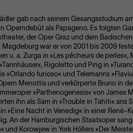
k Mädler gab nach seinem Gesangsstudium 
in Operndebüt als Papageno. Es folgten Ga
theater, der Oper Graz und dem Badischen
r Magdeburg war er von 2001 bis 2009 fest
en u. a. Zurga in »Les pêcheurs de perles«, 
Tannhäuser«, Rigoletto und Ping in »Turan
dis »Orlando furioso« und Telemanns »Flaviu
Opern Menottis und verkörperte Bruno in d
Kammeroper »Parthenogenesis« von James M
en ihn als Sam in »Trouble in Tahiti« ans S
in »Eine Nacht in Venedig« in einer René-K
dig. An der Hamburgischen Staatsoper sang
« und Korowjew in York Höllers »Der Meiste