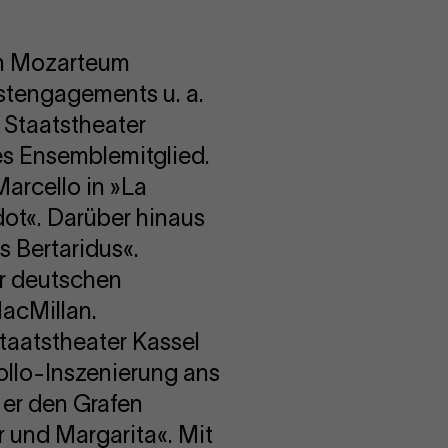
am Mozarteum
stengagements u. a.
 Staatstheater
es Ensemblemitglied.
Marcello in »La
dot«. Darüber hinaus
s Bertaridus«.
er deutschen
acMillan.
taatstheater Kassel
ollo-Inszenierung ans
 er den Grafen
r und Margarita«. Mit