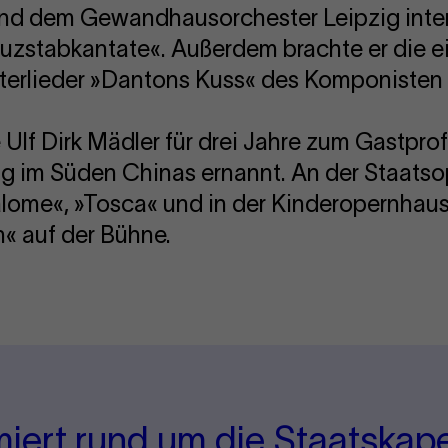
d dem Gewandhausorchester Leipzig interp
uzstabkantate«. Außerdem brachte er die ei
erlieder »Dantons Kuss« des Komponisten 
Ulf Dirk Mädler für drei Jahre zum Gastprof
ang im Süden Chinas ernannt. An der Staats
Salome«, »Tosca« und in der Kinderopernhau
« auf der Bühne.
miert rund um die Staatskape