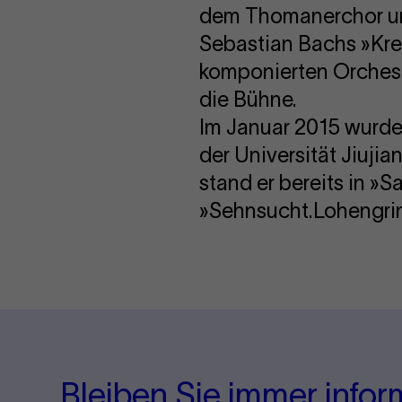
dem Thomanerchor un
Sebastian Bachs »Kre
komponierten Orchest
die Bühne.
Im Januar 2015 wurde 
der Universität Jiuji
stand er bereits in »
»Sehnsucht.Lohengrin
Bleiben Sie immer infor