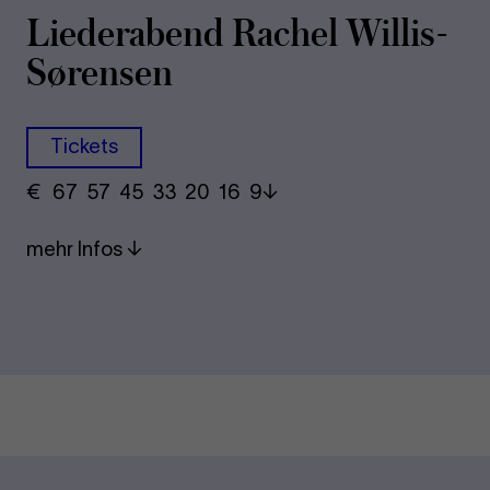
Lie­der­abend Ra­chel Willis-​
Søren­sen
Tickets
€
​ 67 57 45​ 33 20 16​ 9
mehr Infos