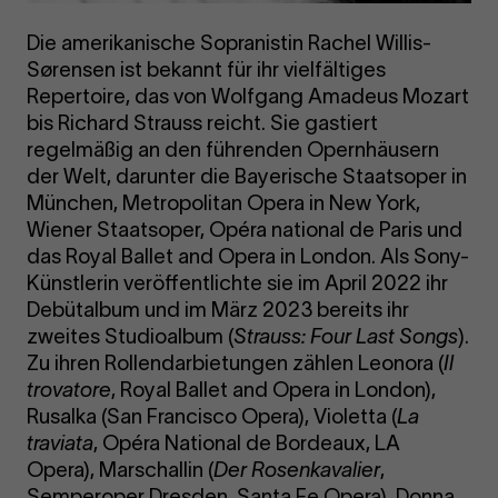
Die amerikanische Sopranistin Rachel Willis-
Sørensen ist bekannt für ihr vielfältiges
Repertoire, das von Wolfgang Amadeus Mozart
bis Richard Strauss reicht. Sie gastiert
regelmäßig an den führenden Opernhäusern
der Welt, darunter die Bayerische Staatsoper in
München, Metropolitan Opera in New York,
Wiener Staatsoper, Opéra national de Paris und
das Royal Ballet and Opera in London. Als Sony-
Künstlerin veröffentlichte sie im April 2022 ihr
Debütalbum und im März 2023 bereits ihr
zweites Studioalbum (
Strauss: Four Last Songs
).
Zu ihren Rollendarbietungen zählen Leonora (
Il
trovatore
, Royal Ballet and Opera in London),
Rusalka (San Francisco Opera), Violetta (
La
traviata
, Opéra National de Bordeaux, LA
Opera), Marschallin (
Der Rosenkavalier
,
Semperoper Dresden, Santa Fe Opera), Donna