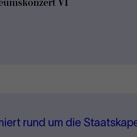
e­ums­kon­zert VI
miert rund um die Staatskape