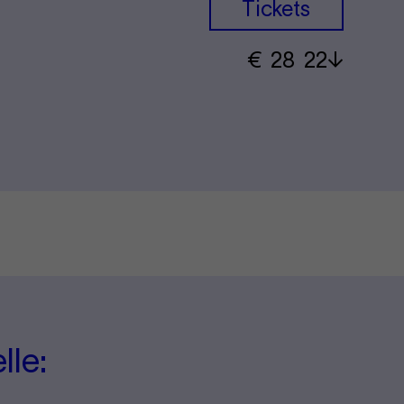
Tickets
€
​ 28 22
lle: