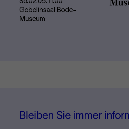
Mu­s
So.
02.05.
11.00
Gobelinsaal Bode-
Museum
Bleiben Sie immer infor