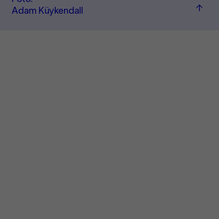
Zum
Adam Küykendall
Seite
sprin