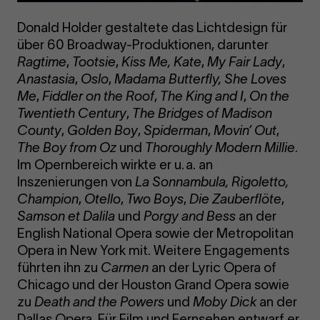
Donald Holder gestaltete das Lichtdesign für
über 60 Broadway-Produktionen, darunter
Ragtime
,
Tootsie
,
Kiss Me, Kate
,
My Fair Lady
,
Anastasia
,
Oslo
,
Madama
Butterfly, She
Loves
Me
,
Fiddler on the Roof
,
The King and I
,
On the
Twentieth Century
,
The Bridges of Madison
County
,
Golden Boy
,
Spiderman
,
Movin’ Out
,
The Boy from Oz
und
Thoroughly Modern Millie
.
Im Opernbereich wirkte er u. a. an
Inszenierungen von
La Sonnambula,
Rigoletto,
Champion
,
Otello
,
Two Boys
,
Die Zauberflöte
,
Samson et Dalila
und
Porgy and Bess
an der
English National Opera sowie der Metropolitan
Opera in New York mit. Weitere Engagements
führten ihn zu
Carmen
an der Lyric Opera of
Chicago und der Houston Grand Opera sowie
zu
Death and the Powers
und
Moby Dick
an der
Dallas Opera. Für Film und Fernsehen entwarf er