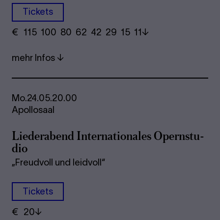
Tickets
€
​ 115 100 80​ 62 42 29​ 15 11
mehr Infos
Mo.
24.05.
20.00
Apollosaal
Lie­der­abend In­ter­na­tio­na­les Opern­stu­
dio
„Freudvoll und leidvoll“
Tickets
€
​ 20