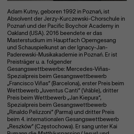
Adam Kutny, geboren 1992 in Poznań, ist
Absolvent der Jerzy-Kurczewski-Chorschule in
Poznań und der Pacific Boychoir Academy in
Oakland (USA). 2016 beendete er das
Masterstudium im Hauptfach Operngesang
und Schauspielkunst an der Ignacy-Jan-
Paderewski-Musikakademie in Poznań. Er ist
Preisträger u. a. folgender
Gesangswettbewerbe: Mercedes-Viñas-
Spezialpreis beim Gesangswettbewerb
„Francisco Viñas“ (Barcelona), erster Preis beim
Wettbewerb „Iuventus Canti“ (Vráble), dritter
Preis beim Wettbewerb „Jan Kiepura“,
Spezialpreis beim Gesangswettbewerb
„Rinaldo Pelizzoni“ (Parma) und dritter Preis
beim 4. internationalen Gesangswettbewerb
„Reszków“ (Częstochowa). Er sang unter Kai
Bumann die
Matthäuspassion
(Jesus) und