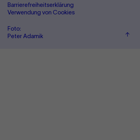
Barrierefreiheitserklärung
Verwendung von Cookies
Foto:
Zum
Peter Adamik
Seite
sprin