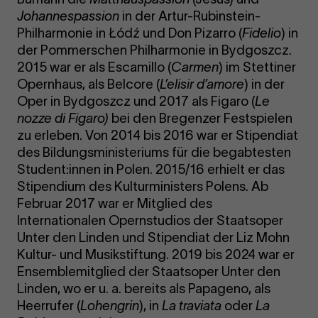
Johannespassion
in der Artur-Rubinstein-
Philharmonie in Łódź und Don Pizarro (
Fidelio
) in
der Pommerschen Philharmonie in Bydgoszcz.
2015 war er als Escamillo (
Carmen
) im Stettiner
Opernhaus, als Belcore (
L’elisir d’amore
) in der
Oper in Bydgoszcz und 2017 als Figaro (
Le
nozze di Figaro)
bei den Bregenzer Festspielen
zu erleben. Von 2014 bis 2016 war er Stipendiat
des Bildungsministeriums für die begabtesten
Student:innen in Polen. 2015/16 erhielt er das
Stipendium des Kulturministers Polens. Ab
Februar 2017 war er Mitglied des
Internationalen Opernstudios der Staatsoper
Unter den Linden und Stipendiat der Liz Mohn
Kultur- und Musikstiftung. 2019 bis 2024 war er
Ensemblemitglied der Staatsoper Unter den
Linden, wo er u. a. bereits als Papageno, als
Heerrufer (
Lohengrin
), in
La traviata
oder
La