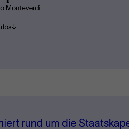
io Monteverdi
nfos
miert rund um die Staatskape