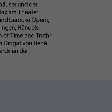
häuser und der
ata« am Theater
 und barocke Opern,
zingen, Händels
h of Time and Truth«
m Dirigat von René
ard« an der