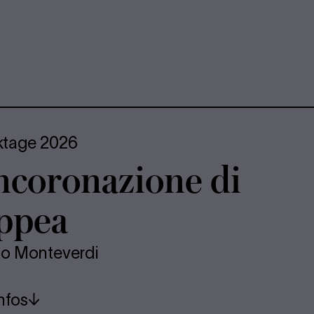
ktage 2026
n­co­ro­na­zio­ne di
p­pea
io Monteverdi
nfos