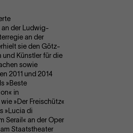
erte
e an der Ludwig-
erregie an der
hielt sie den Götz-
 und Künstler für die
Aachen sowie
hen 2011 und 2014
als »Beste
on« in
, wie »Der Freischütz«
s »Lucia di
 Serail« an der Oper
 am Staatstheater