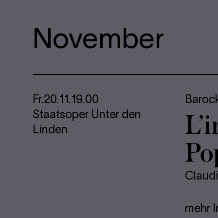
November
Fr.
20.11.
19.00
Baroc
L’i
Staatsoper Unter den
Linden
Po
Claud
mehr I