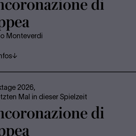
n­co­ro­na­zio­ne di
p­pea
io Monteverdi
nfos
ktage 2026,
tzten Mal in dieser Spielzeit
n­co­ro­na­zio­ne di
p­pea