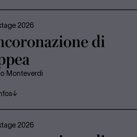
ktage 2026
n­co­ro­na­zio­ne di
p­pea
io Monteverdi
nfos
ktage 2026