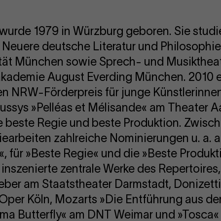
urde 1979 in Würzburg geboren. Sie studi
 Neuere deutsche Literatur und Philosophi
tät München sowie Sprech- und Musiktheat
kademie August Everding München. 2010 er
en NRW-Förderpreis für junge Künstlerinnen
ussys »Pelléas et Mélisande« am Theater 
e beste Regie und beste Produktion. Zwisc
egiearbeiten zahlreiche Nominierungen u. a. 
 für »Beste Regie« und die »Beste Produkti
 inszenierte zentrale Werke des Repertoires
ber am Staatstheater Darmstadt, Donizetti
per Köln, Mozarts »Die Entführung aus dem
ma Butterfly« am DNT Weimar und »Tosca«