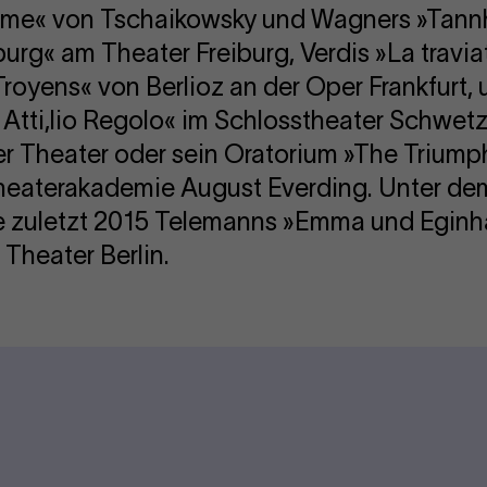
ame« von Tschaikowsky und Wagners »Tann
urg« am Theater Freiburg, Verdis »La travi
royens« von Berlioz an der Oper Frankfurt,
 Atti,lio Regolo« im Schlosstheater Schwet
r Theater oder sein Oratorium »The Triump
heaterakademie August Everding. Unter de
ie zuletzt 2015 Telemanns »Emma und Eginh
 Theater Berlin.