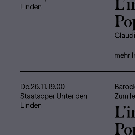
L’i
Linden
Po
Claud
mehr I
Do.
26.11.
19.00
Baroc
Staatsoper Unter den
Zum le
L’i
Linden
Po