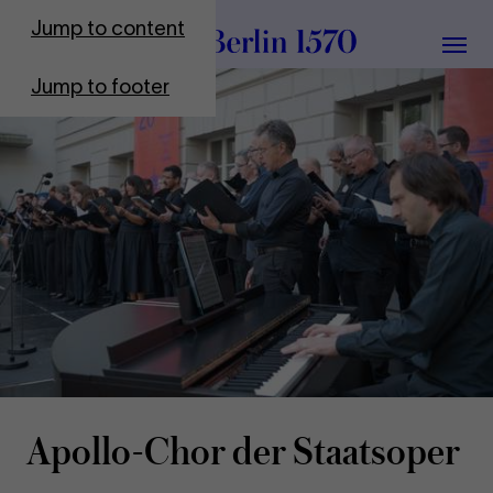
To Frontpage
Jump to content
Grou
Jump to footer
Apollo-​Chor der Staat­sop­er