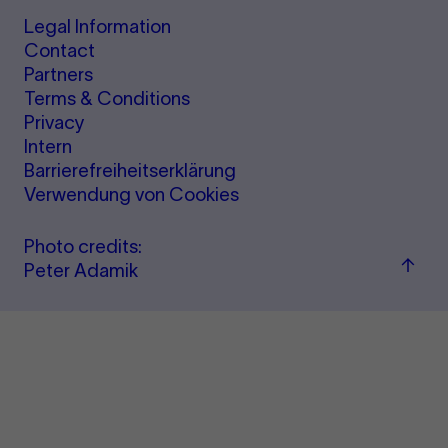
Legal Information
Contact
Partners
Terms & Conditions
Privacy
Intern
Barrierefreiheitserklärung
Verwendung von Cookies
Photo credits:
Jump
Peter Adamik
back
to
"per
&amp
ticke